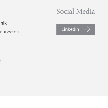
Social Media
hnik
LinkedIn
nieurwesen
e