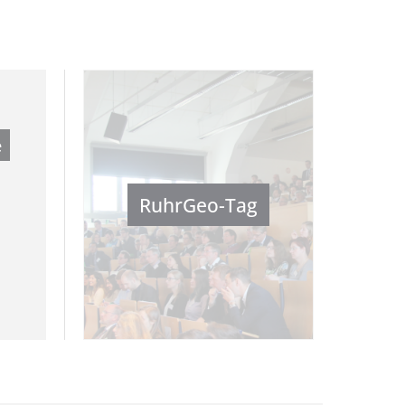
e
RuhrGeo-Tag