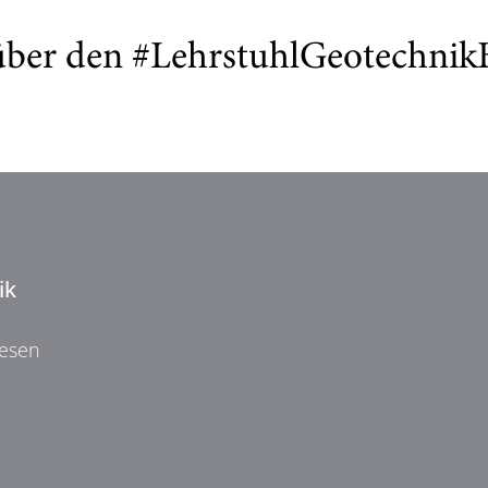
 über den #LehrstuhlGeotechni
ik
wesen