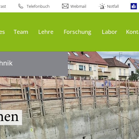
ast
Telefonbuch
Webmail
Notfall
al
es
Team
Lehre
Forschung
Labor
Kont
hnik
ppen
men