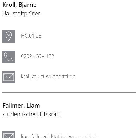
Kroll
, Bjarne
Baustoffprüfer
HC.01.26
0202 439-4132
kroll[at]uni-wuppertal.de
Fallmer
, Liam
studentische Hilfskraft
liam.fallmer-hk[at]uni-wuppertal.de