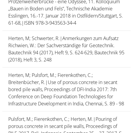
Protzenweiherbrücke - eine Odyssee, 11. Kolloquium
„Bauen in Boden und Fels“, Technische Akademie
Esslingen, 16.-17. Januar 2018 in Ostfildern/Stuttgart, S.
61-68,|ISBN 978‑3‑943563‑34‑4
Herten, M; Schwerter, R.|Anmerkungen zum Aufsatz
Richwien, W.: Der Sachverständige für Geotechnik.
Bautechnik 94 (2017), Heft 9, S. 624-629, Bautechnik 95
(2018), Heft 3, S. 248
Herten, M; Pulsfort, M.; Fierenkothen, C.;
Breitenbücher, R.|Use of porous concrete in secant
bored pile walls, Proceedings of DFI-India 2017: 7th
Conference on Deep Foundation Technologies for
Infrastructure Development in India, Chennai, S. 89 - 98
Pulsfort, M.; Fierenkothen, C.; Herten, M.|Pouring of
porous concrete in secant pile walls, Proceedings of