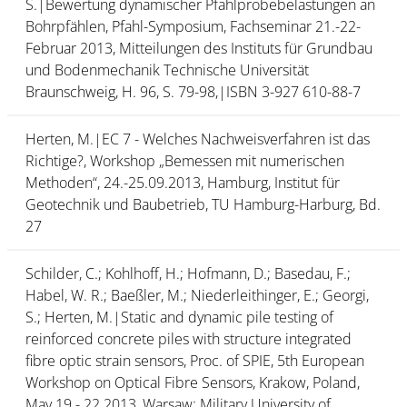
S.|Bewertung dynamischer Pfahlprobebelastungen an
Bohrpfählen, Pfahl-Symposium, Fachseminar 21.-22-
Februar 2013, Mitteilungen des Instituts für Grundbau
und Bodenmechanik Technische Universität
Braunschweig, H. 96, S. 79-98,|ISBN 3-927 610-88-7
Herten, M.|EC 7 - Welches Nachweisverfahren ist das
Richtige?, Workshop „Bemessen mit numerischen
Methoden“, 24.-25.09.2013, Hamburg, Institut für
Geotechnik und Baubetrieb, TU Hamburg-Harburg, Bd.
27
Schilder, C.; Kohlhoff, H.; Hofmann, D.; Basedau, F.;
Habel, W. R.; Baeßler, M.; Niederleithinger, E.; Georgi,
S.; Herten, M.|Static and dynamic pile testing of
reinforced concrete piles with structure integrated
fibre optic strain sensors, Proc. of SPIE, 5th European
Workshop on Optical Fibre Sensors, Krakow, Poland,
May 19 - 22 2013, Warsaw: Military University of