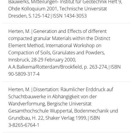
Bauwerks, Mitteilungen- Institut für Geotechnik Heft 9,
Ohde Kolloquium 2001, Technische Universität
Dresden, S.125-142|ISSN 1434-3053
Herten, M.|Generation and Effects of different
compacted granular Materials within the Distinct
Element Method, International Workshop on
Compaction of Soils, Granulates and Powders,
Innsbruck, 28-29 February 2000,
A.A.Balkema/Rotterdam/Brookfield, p. 263-274,|ISBN
90-5809-317-4
Herten, M.|Dissertation: Räumlicher Erddruck auf
Schachtbauwerke in Abhängigkeit von der
Wandverformung, Bergische Universität
Gesamthochschule Wuppertal, Bodenmechanik und
Grundbau, H. 22, Shaker Verlag 1999,|ISBN
3‑8265‑6764-1