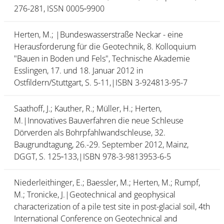
276-281, ISSN 0005‑9900
Herten, M.; |Bundeswasserstraße Neckar - eine
Herausforderung für die Geotechnik, 8. Kolloquium
"Bauen in Boden und Fels", Technische Akademie
Esslingen, 17. und 18. Januar 2012 in
Ostfildern/Stuttgart, S. 5-11,|ISBN 3-924813-95-7
Saathoff, J.; Kauther, R.; Müller, H.; Herten,
M.|Innovatives Bauverfahren die neue Schleuse
Dörverden als Bohr­pfahl­wand­schleuse, 32.
Baugrundtagung, 26.-29. September 2012, Mainz,
DGGT, S. 125‑133,|ISBN 978-3-9813953-6-5
Niederleithinger, E.; Baessler, M.; Herten, M.; Rumpf,
M.; Tronicke, J.|Geotechnical and geophysical
characterization of a pile test site in post-glacial soil, 4th
International Conference on Geotechnical and