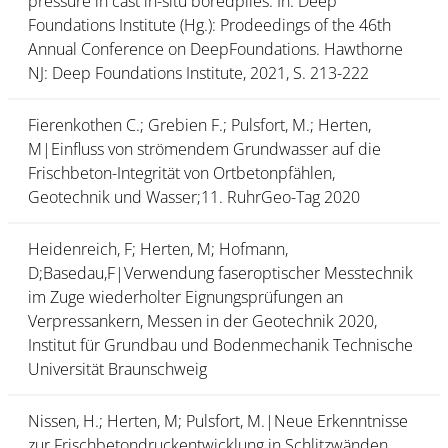
pressure in cast in-situ boredpiles. In: Deep
Foundations Institute (Hg.): Prodeedings of the 46th
Annual Conference on DeepFoundations. Hawthorne
NJ: Deep Foundations Institute, 2021, S. 213-222
Fierenkothen C.; Grebien F.; Pulsfort, M.; Herten,
M|Einfluss von strömendem Grundwasser auf die
Frischbeton-Integrität von Ortbetonpfählen,
Geotechnik und Wasser;11. RuhrGeo-Tag 2020
Heidenreich, F; Herten, M; Hofmann,
D;Basedau,F|Verwendung faseroptischer Messtechnik
im Zuge wiederholter Eignungsprüfungen an
Verpressankern, Messen in der Geotechnik 2020,
Institut für Grundbau und Bodenmechanik Technische
Universität Braunschweig
Nissen, H.; Herten, M; Pulsfort, M.|Neue Erkenntnisse
zur Frischbetondruckentwicklung in Schlitzwänden,