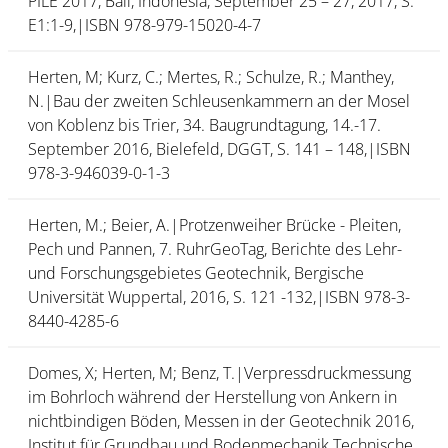
PILE 2017, Bali, Indonesia, September 25 – 27, 2017, S.
E1:1-9,|ISBN 978-979-15020-4-7
Herten, M; Kurz, C.; Mertes, R.; Schulze, R.; Manthey,
N.|Bau der zweiten Schleusenkammern an der Mosel
von Koblenz bis Trier, 34. Baugrundtagung, 14.-17.
September 2016, Bielefeld, DGGT, S. 141 – 148,|ISBN
978-3-946039-0-1-3
Herten, M.; Beier, A.|Protzenweiher Brücke - Pleiten,
Pech und Pannen, 7. RuhrGeoTag, Berichte des Lehr-
und Forschungsgebietes Geotechnik, Bergische
Universität Wuppertal, 2016, S. 121 -132,|ISBN 978-3-
8440-4285-6
Domes, X; Herten, M; Benz, T.|Verpressdruckmessung
im Bohrloch während der Herstellung von Ankern in
nichtbindigen Böden, Messen in der Geotechnik 2016,
Institut für Grundbau und Bodenmechanik Technische