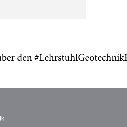
 über den #LehrstuhlGeotechni
ik