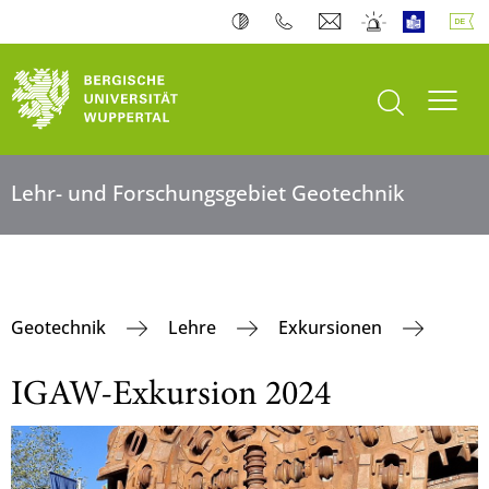
Suche öffnen
Navi
Lehr- und Forschungsgebiet Geotechnik
Geotechnik
Lehre
Exkursionen
IGAW-Exkursion 2024